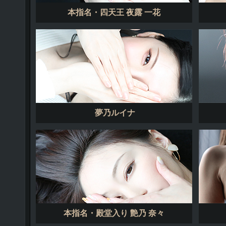
本指名・四天王 夜露 一花
夢乃ルイナ
本指名・殿堂入り 艶乃 奈々