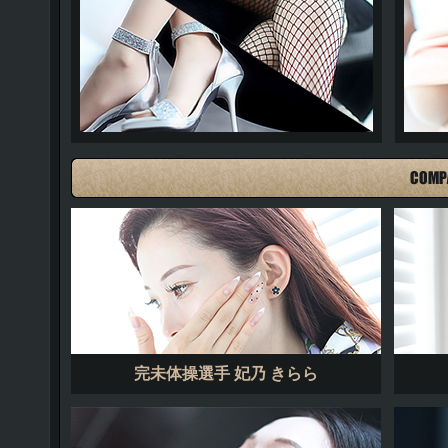
美脚グラビア
完未体操選手 妃乃 きらら