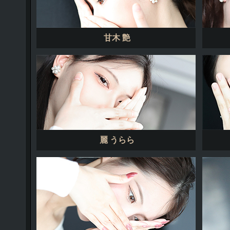
甘木 艶
麗 うらら