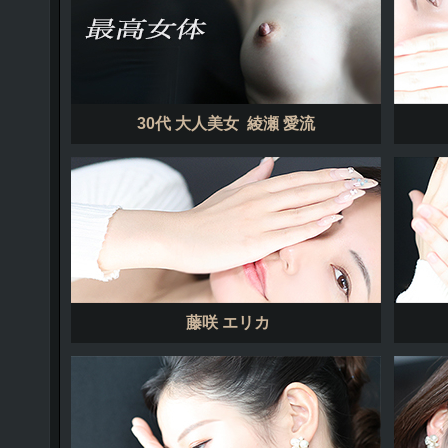
30代 大人美女 綾瀬 愛流
藤咲 エリカ