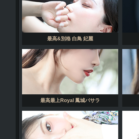
最高&別格 白鳥 妃麗
最高最上Royal 鳳城バサラ