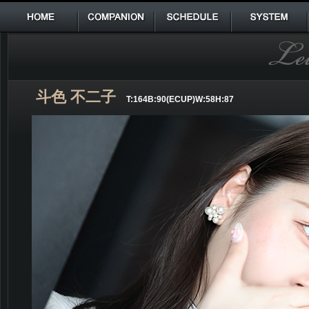
HOME
COMPANION
SCHEDULE
SYSTEM
斗色 不二子
T:164B:90(ECUP)W:58H:87