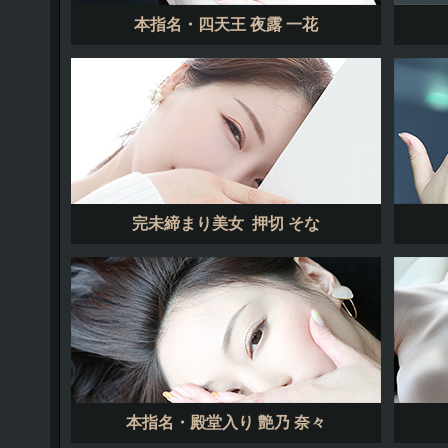
本指名・四天王 夜露 一花
完未締まり美女 押切 そな
本指名・殿堂入り 艶乃 奈々