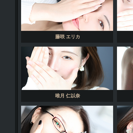
藤咲 エリカ
唯月 仁以奈