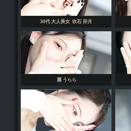
30代 大人美女 吹石 卯月
麗 うらら