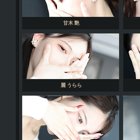
甘木 艶
麗 うらら