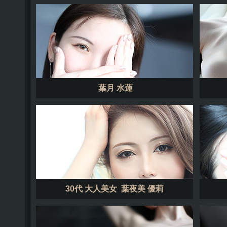
葉月 水蓮
30代 大人美女 葉夜美 優莉