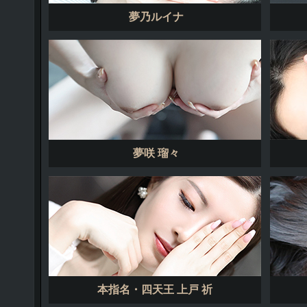
夢乃ルイナ
夢咲 瑠々
本指名・四天王 上戸 祈