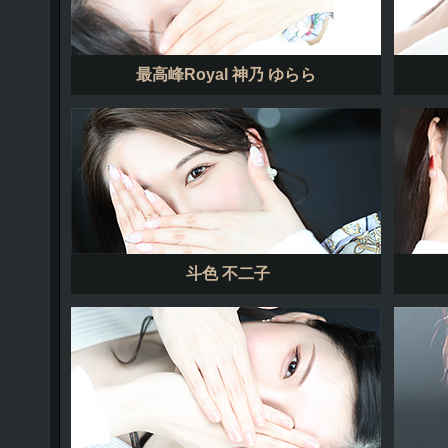
最高峰Royal 神乃 ゆらら
斗色 不二子