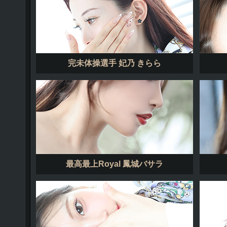
完未体操選手 妃乃 きらら
最高最上Royal 鳳城バサラ