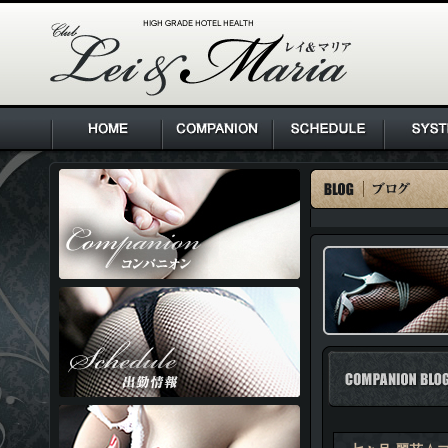
HIGH GRADE HOTEL HEALTH Lei & Maria クラブ レ
イ＆マリア
COMPANION BL