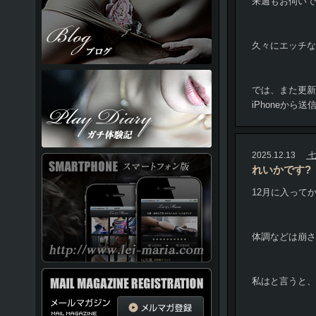
来週もお伺いで
久々にエッチな
では、また更新
iPhoneから送
2025.12.13
七
れいかです?
12月に入ってか
体調などは崩さ
私はと言うと、