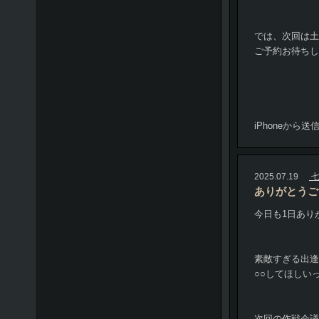
では、次回は土曜
ご予約お待ちし
iPhoneから送
2025.07.19
七
ありがとうご
今日も1日あり
素敵すぎる出逢
○○してほしいっ
次回の作戦会議