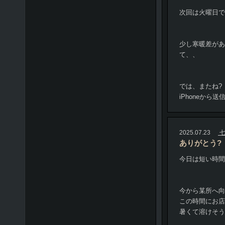
次回は火曜日で
少し寒暖差があ
て、、
では、またね?
iPhoneから送
2025.07.23
七
ありがとう?
今日は短い時間
今から某所へ向かい
この時間にお店
暑くて溶けそう