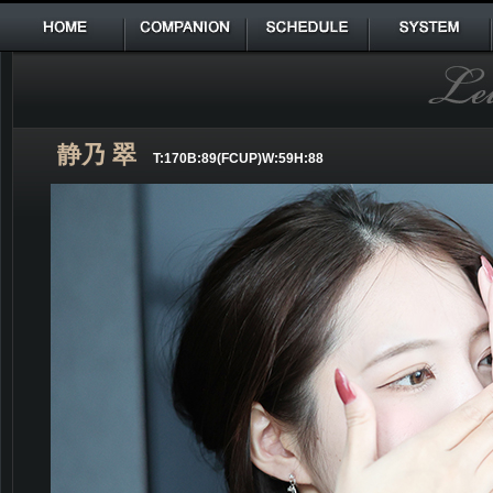
HOME
COMPANION
SCHEDULE
SYSTEM
静乃 翠
T:170B:89(FCUP)W:59H:88